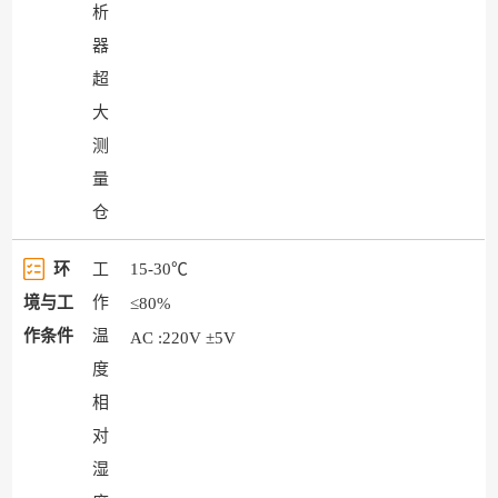
析
器
超
大
测
量
仓
环
工
15-30℃
境与工
作
≤80%
作条件
温
AC :220V ±5V
度
相
对
湿