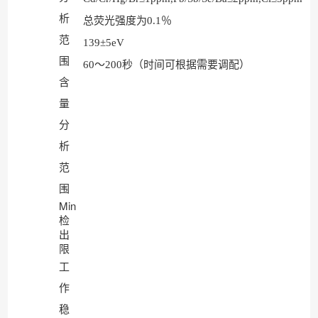
析
总荧光强度为0.1％
范
139±5eV
围
60～200秒（时间可根据需要调配）
含
量
分
析
范
围
Min
检
出
限
工
作
稳