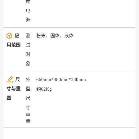
度
电
源
应
测
粉末、固体、液体
用范围
试
对
象
尺
外
660mm*480mm*330mm
寸与重
型
约62Kg
量
尺
寸
重
量