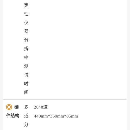
定
性
仪
器
分
辨
率
测
试
时
间
硬
多
2048道
件结构
道
440mm*350mm*85mm
分