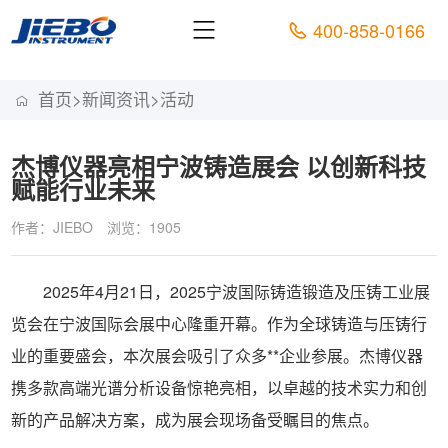
400-858-0166
首页
>
新闻资讯
>
活动
杰博仪器亮相宁波铸造展会 以创新科技
赋能行业未来
作者：JIEBO
浏览：1905
2025年4月21日，2025宁波国际铸造锻造及压铸工业展
览会在宁波国际会展中心隆重开幕。作为全球铸造与压铸行
业的重要盛会，本次展会吸引了众多**企业参展。杰博仪器
携多款高端光谱分析设备惊艳亮相，以卓越的技术实力和创
新的产品解决方案，成为展会现场备受瞩目的焦点。