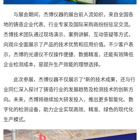
与展会期间，杰博仪器的展台前人流如织，来自全国各
地的铸造企业代表、行业专家及国际采购商纷纷驻足交流。
杰博技术团队通过现场演示、案例讲解、互动答疑等方式，
向观众全面展示了产品的技术优势和应用价值。不少客户表
示，杰博的光谱仪不仅操作便捷、数据精准，还能有效降低
企业检测成本，是提升生产效能的理想选择。
此次参展，杰博仪器不仅展示了*新的技术成果，还与行
业同仁深入探讨了铸造行业的发展趋势及检测技术的创新方
向。未来，杰博将继续加大研发投入，推出更多智能化、数
字化的检测设备，助力企业实现高效、精准、绿色的现代化
生产模式。